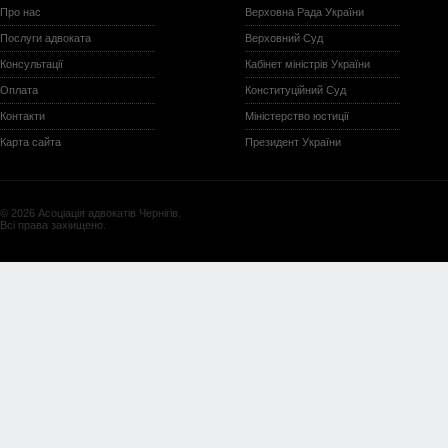
Про нас
Верховна Рада України
Послуги адвоката
Верховний Суд
Консультації
Кабінет міністрів України
Оплата
Конституційний Суд
Контакти
Міністерство юстиції
Карта сайта
Президент України
© 2026 Асоціація адвокатів Чернігів.
Всі права захіищено.