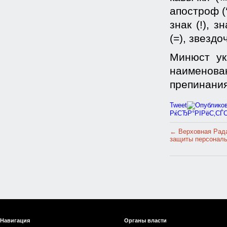
апостроф (‘
знак (!), 
(=), звездо
Минюст ук
наименов
препинания
Tweet
РќСЂР°РІРёС‚СЃ
←
Верховная Рада
защиты персонал
Навигация
Органы власти