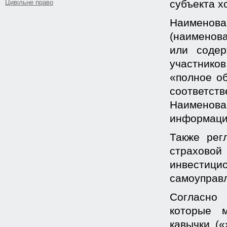
субъекта х
Цивільне право
Наименов
(наименова
или содер
участнико
«полное о
соответ
Наименов
информацию
Также рег
страховой
и
нвестиц
и
само
управ
Согласно 
которые м
кавычки («»