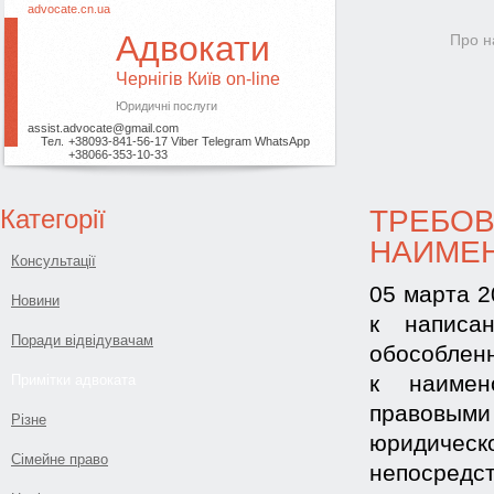
advocate.cn.ua
Адвокати
Про н
Чернігів
Київ on-line
Юридичні послуги
assist.advocate@gmail.com
Тел.
+38093-841-56-17 Viber Telegram WhatsApp
+38066-353-10-33
Категорії
ТРЕБОВ
НАИМЕ
Консультації
05 марта 2
Новини
к написа
Поради відвідувачам
обособленн
к наимен
Примітки адвоката
правовым
Різне
юридичес
Сімейне право
непосред