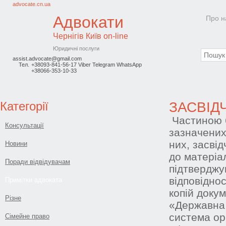
advocate.cn.ua
Адвокати
Про н
Чернігів
Київ on-line
Юридичні послуги
assist.advocate@gmail.com
Тел.
+38093-841-56-17 Viber Telegram WhatsApp
+38066-353-10-33
Категорії
ЗАСВІД
Частиною 6
Консультації
зазначених 
них, засві
Новини
до матеріал
Поради відвідувачам
підтверджу
відповіднос
Примітки адвоката
копій доку
Різне
«Державна 
система ор
Сімейне право