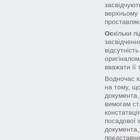
засвідчуют
верхньому 
проставляєт
О
с
кільки п
засвідчення
відсутність
оригіналом
вважати її
Водночас к
на тому, що
документа,
вимогам ст
констатація
посадової і
документа,
представник