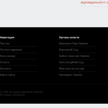
відповідальності
Навигация
Органы власти
Про нас
Верховна Рада України
Послуги адвоката
Верховний Суд
Консультації
Кабінет міністрів України
Оплата
Конституційний Суд
Контакти
Міністерство юстиції
Карта сайта
Президент України
© 2026 Асоціація адвокатів Чернігів.
Всі права захіищено.