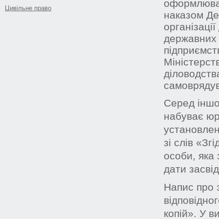
оформлюва
Цивільне право
наказом Де
організації
державних 
підприємств
Міністерств
діловодств
самоврядув
Серед іншо
набуває юр
установлен
зі слів «Зг
особи, яка з
дати засвід
Напис про 
відповідно
копій». У в