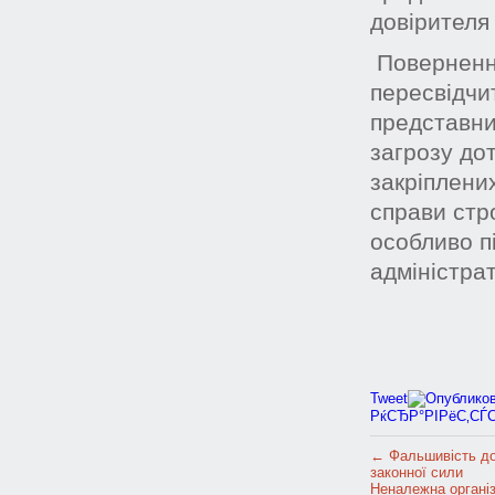
довірителя
Повернення
пересвідчи
представниц
загрозу до
закріплени
справи стр
особливо п
адміністрат
Tweet
РќСЂР°РІРёС‚СЃ
←
Фальшивість до
законної сили
Неналежна організ