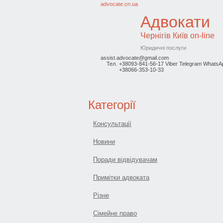
advocate.cn.ua
Адвокати
Чернігів
Київ on-line
Юридичні послуги
assist.advocate@gmail.com
Тел.
+38093-841-56-17 Viber Telegram WhatsA
+38066-353-10-33
Категорії
Консультації
Новини
Поради відвідувачам
Примітки адвоката
Різне
Сімейне право