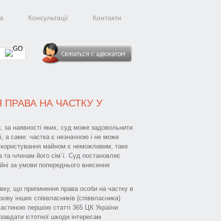
а
Консультації
Контакти
ПРАВА НА ЧАСТКУ У
, за наявності яких, суд може задовольнити
, а саме: частка є незначною і не може
 і користування майном є неможливим, таке
а та членам його сім`ї. Суд постановляє
айні за умови попереднього внесення
вку, що припинення права особи на частку в
зову інших співвласників (співвласника)
частиною першою статті 365 ЦК України
 завдати істотної шкоди інтересам