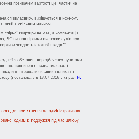
есення позивачем вартості цієї частки на
дана співвласнику, вирішується в кожному
а, який є спільним майном.
ім спірної квартири не має, а компенсація
ною, ВС визнав вірними висновки судів про
вартири завдасть істотної шкоди її
ь однієї з обставин, передбачених пунктами
ення, що припинення права власності
 шкоди її інтересам як співвласника та
зову (постанова від 18.07.2019 у справі
№
авою для притягнення до адміністративної
зованої одним із подружжя під час шлюбу
→