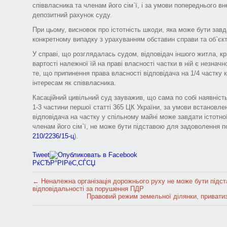
співвласника та членам його сім`ї, і за умови попереднього вн
депозитний рахунок суду.
При цьому, висновок про істотність шкоди, яка може бути зав
конкретному випадку з урахуванням обставин справи та об`єкт
У справі, що розглядалась судом, відповідач іншого житла, кр
вартості належної їй на праві власності частки в ній є незнач
те, що припинення права власності відповідача на 1/4 частку к
інтересам як співвласника.
Касаційний цивільний суд зауважив, що сама по собі наявніст
1-3 частини першої статті 365 ЦК України, за умови встановл
відповідача на частку у спільному майні може завдати істотної
членам його сім`ї, не може бути підставою для задоволення по
210/2236/15-ц
).
Tweet
РќСЂР°РІРёС‚СЃСЏ
←
Неналежна організація дорожнього руху не може бути підст
відповідальності за порушення ПДР
Правовий режим земельної ділянки, привати