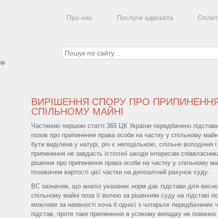
Про нас
Послуги адвоката
Оплат
pp
ВИРІШЕННЯ СПОРУ ПРО ПРИПИНЕННЯ 
СПІЛЬНОМУ МАЙНІ
Частиною першою статті 365 ЦК України передбачено підстави
позов про припинення права особи на частку у спільному майні
бути виділена у натурі, річ є неподільною, спільне володіння
припинення не завдасть істотної шкоди інтересам співвласник
рішення про припинення права особи на частку у спільному м
позивачем вартості цієї частки на депозитний рахунок суду.
ВС зазначив, що аналіз указаних норм дає підстави для висно
спільному майні поза її волею за рішенням суду на підставі по
можливе за наявності хоча б однієї з чотирьох передбачених 
підстав, проте таке припинення в усякому випадку не повинно