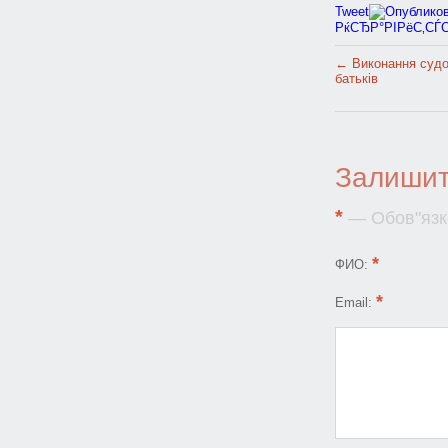
Tweet
РќСЂР°РІРёС‚СЃ
←
Виконання судов
батьків
Залишит
*
— Обов"язко
*
ФИО:
*
Email: