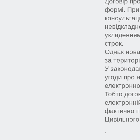
Договір пр
формі. При
консультац
невідкладн
укладенням
строк.
Однак нова
за територі
У законода
угоди про 
електронно
Тобто дого
електронні
фактично п
Цивільного 
.