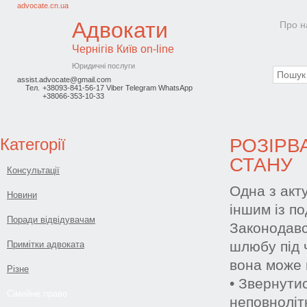
advocate.cn.ua
Адвокати
Про н
Чернігів
Київ on-line
Юридичні послуги
assist.advocate@gmail.com
Тел.
+38093-841-56-17 Viber Telegram WhatsApp
+38066-353-10-33
Категорії
РОЗІРВ
СТАНУ
Консультації
Одна з акт
Новини
іншим із п
Поради відвідувачам
Законодавс
шлюбу під 
Примітки адвоката
вона може 
Різне
• Звернути
Сімейне право
неповнолітн