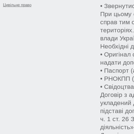
• Звернутис
Цивільне право
При цьому 
справ тим 
територіях
влади Укра
Необхідні 
• Оригінал 
надати доп
• Паспорт 
• РНОКПП (
• Свідоцтва
Договір з 
укладений 
підставі д
ч. 1 ст. 26
діяльність»