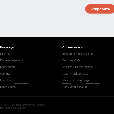
Отправить
Навигация
Органы власти
Про нас
Верховна Рада України
Послуги адвоката
Верховний Суд
Консультації
Кабінет міністрів України
Оплата
Конституційний Суд
Контакти
Міністерство юстиції
Карта сайта
Президент України
© 2026 Асоціація адвокатів Чернігів.
Всі права захіищено.